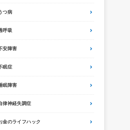
うつ病
過呼吸
不安障害
不眠症
睡眠障害
自律神経失調症
お金のライフハック