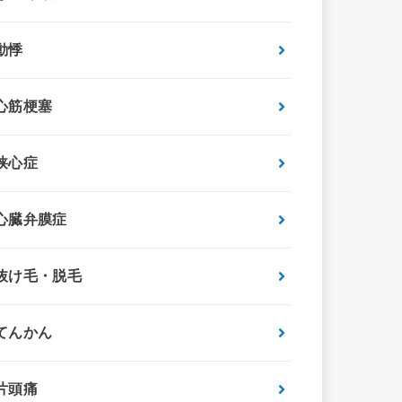
動悸
心筋梗塞
狭心症
心臓弁膜症
抜け毛・脱毛
てんかん
片頭痛