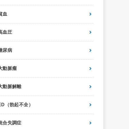
貧血
高血圧
糖尿病
大動脈瘤
大動脈解離
ED（勃起不全）
統合失調症