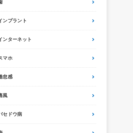
歯
インプラント
インターネット
スマホ
倦怠感
痛風
バセドウ病
痔