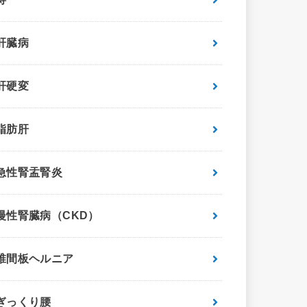
肝臓病
肝硬変
脂肪肝
急性腎盂腎炎
慢性腎臓病（CKD）
椎間板ヘルニア
ぎっくり腰