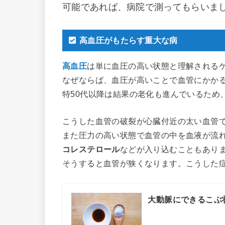
可能であれば、病院で測ってもらいま
高血圧がもたらす重大な病
高血圧
は単に血圧の高い状態と理解される
なぜならば、血圧が高いことで血管にかか
特50代以降は結果の老化も進んでいるため
こうした血管の破裂が心臓付近の太い血管
また圧力の高い状態で血管の中を血液が流
コレステロール
などが入り込むこともあり
そうすると血管が狭くなります。こうした
大動脈にできるこぶ