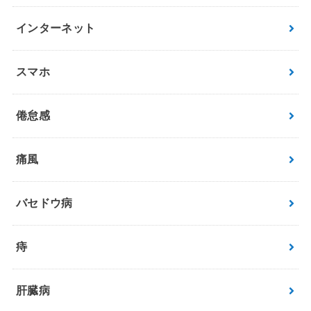
インターネット
スマホ
倦怠感
痛風
バセドウ病
痔
肝臓病