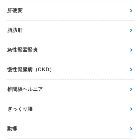
肝硬変
脂肪肝
急性腎盂腎炎
慢性腎臓病（CKD）
椎間板ヘルニア
ぎっくり腰
動悸