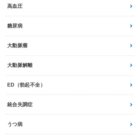
高血圧
糖尿病
大動脈瘤
大動脈解離
ED（勃起不全）
統合失調症
うつ病