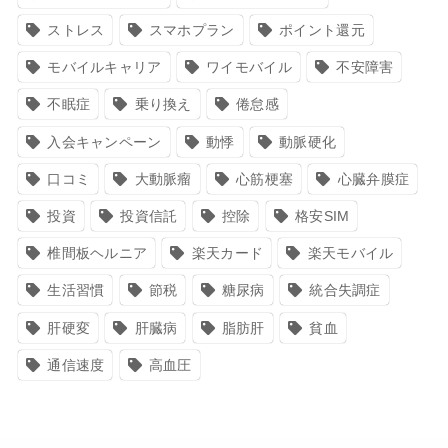
ストレス
スマホプラン
ポイント還元
モバイルキャリア
ワイモバイル
不安障害
不眠症
乗り換え
倦怠感
入会キャンペーン
動悸
動脈硬化
口コミ
大動脈瘤
心筋梗塞
心臓弁膜症
投資
投資信託
控除
格安SIM
椎間板ヘルニア
楽天カード
楽天モバイル
生活習慣
節税
糖尿病
統合失調症
肝硬変
肝臓病
脂肪肝
貧血
通信速度
高血圧