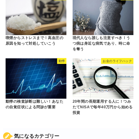
喫煙からストレスまで！高血圧の
現代人なら誰しも注意すべき！う
原因を知って対処していこう
つ病は身近な病気であり、時に命
を奪う
動悸
お金のライフハック
動悸の検査診断は難しい！あなた
20年間の長期運用する人に！つみ
の自覚症状による問診が重要
たてNISAで毎年40万円から始める
投資
気になるカテゴリー