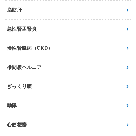
脂肪肝
急性腎盂腎炎
慢性腎臓病（CKD）
椎間板ヘルニア
ぎっくり腰
動悸
心筋梗塞