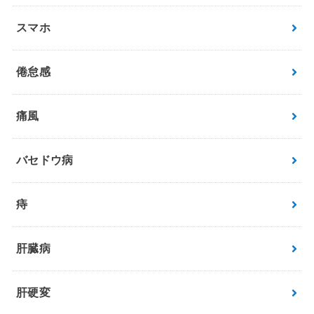
スマホ
倦怠感
痛風
バセドウ病
痔
肝臓病
肝硬変