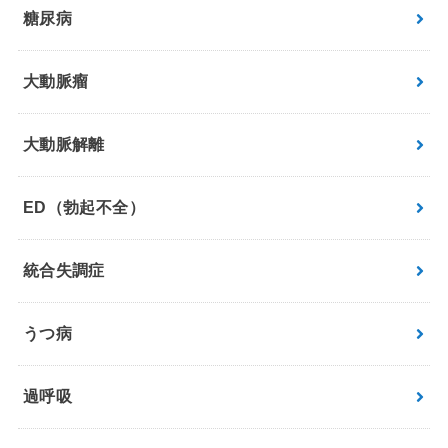
糖尿病
大動脈瘤
大動脈解離
ED（勃起不全）
統合失調症
うつ病
過呼吸