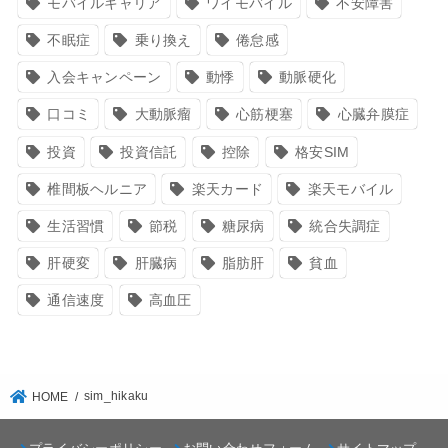
モバイルキャリア
ワイモバイル
不安障害
不眠症
乗り換え
倦怠感
入会キャンペーン
動悸
動脈硬化
口コミ
大動脈瘤
心筋梗塞
心臓弁膜症
投資
投資信託
控除
格安SIM
椎間板ヘルニア
楽天カード
楽天モバイル
生活習慣
節税
糖尿病
統合失調症
肝硬変
肝臓病
脂肪肝
貧血
通信速度
高血圧
sim_hikaku
HOME