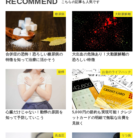
RECOMMEND
糖尿病
大動脈解離
合併症の恐怖！恐ろしい糖尿病の
大出血の危険あり！大動脈解離の
特徴を知って治療に活かそう
恐ろしい特徴
動悸
お金のライフハック
心臓だけじゃない！動悸の原因を
5,000円の節約も実現可能！クレジ
知って予防していこう
ットカードの明細で無駄な出費を
見抜く
高血圧
うつ病