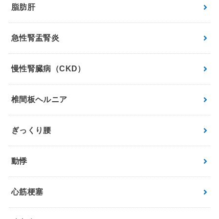
脂肪肝
急性腎盂腎炎
慢性腎臓病（CKD）
椎間板ヘルニア
ぎっくり腰
動悸
心筋梗塞