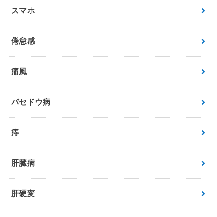
スマホ
倦怠感
痛風
バセドウ病
痔
肝臓病
肝硬変