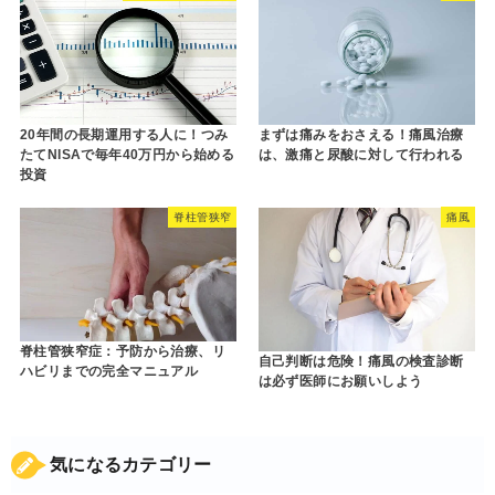
20年間の長期運用する人に！つみ
まずは痛みをおさえる！痛風治療
たてNISAで毎年40万円から始める
は、激痛と尿酸に対して行われる
投資
脊柱管狭窄
痛風
脊柱管狭窄症：予防から治療、リ
自己判断は危険！痛風の検査診断
ハビリまでの完全マニュアル
は必ず医師にお願いしよう
気になるカテゴリー