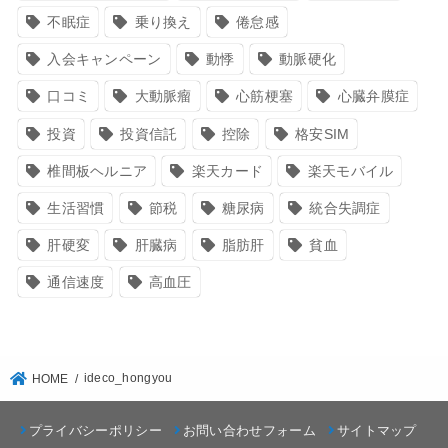
不眠症
乗り換え
倦怠感
入会キャンペーン
動悸
動脈硬化
口コミ
大動脈瘤
心筋梗塞
心臓弁膜症
投資
投資信託
控除
格安SIM
椎間板ヘルニア
楽天カード
楽天モバイル
生活習慣
節税
糖尿病
統合失調症
肝硬変
肝臓病
脂肪肝
貧血
通信速度
高血圧
ideco_hongyou
HOME
プライバシーポリシー
お問い合わせフォーム
サイトマップ