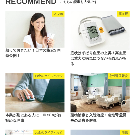
RECOMMEND
スマホ
高血圧
知っておきたい！日本の格安SIM一
症状はずばり血圧の上昇！高血圧
挙公開！
は重大な病気につながる恐れがあ
る
お金のライフハック
急性腎盂腎炎
本業が別にある人に！iDeCoがお
薬物治療と入院治療！急性腎盂腎
勧めな理由
炎の治療を解説
お金のライフハック
痛風