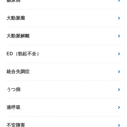
糖尿病
大動脈瘤
大動脈解離
ED（勃起不全）
統合失調症
うつ病
過呼吸
不安障害