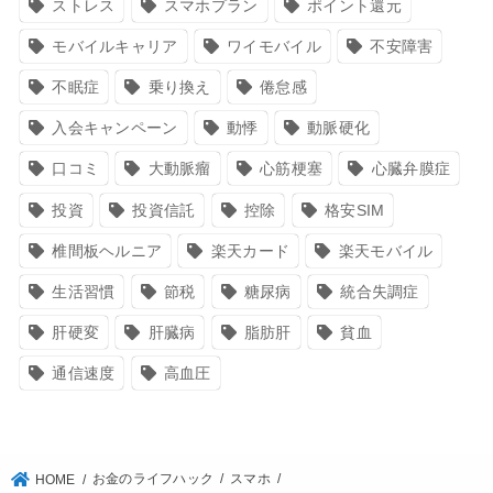
ストレス
スマホプラン
ポイント還元
モバイルキャリア
ワイモバイル
不安障害
不眠症
乗り換え
倦怠感
入会キャンペーン
動悸
動脈硬化
口コミ
大動脈瘤
心筋梗塞
心臓弁膜症
投資
投資信託
控除
格安SIM
椎間板ヘルニア
楽天カード
楽天モバイル
生活習慣
節税
糖尿病
統合失調症
肝硬変
肝臓病
脂肪肝
貧血
通信速度
高血圧
お金のライフハック
スマホ
HOME