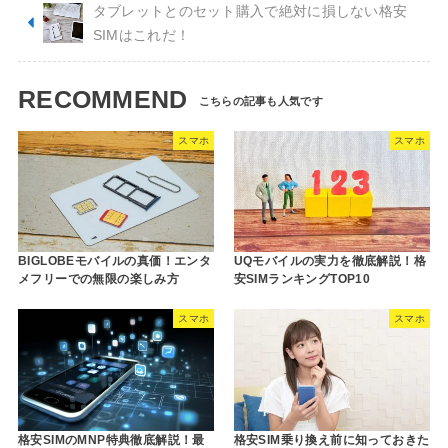
タブレットとのセット購入で絶対に損しない格安
SIMはこれだ！
RECOMMEND
スマホ
スマホ
BIGLOBEモバイルの真価！エンタ
UQモバイルの実力を徹底解説！格
メフリーでの無限の楽しみ方
安SIMランキングTOP10
スマホ
スマホ
格安SIMのMNP特典徹底解説！最
格安SIM乗り換え前に知っておきた