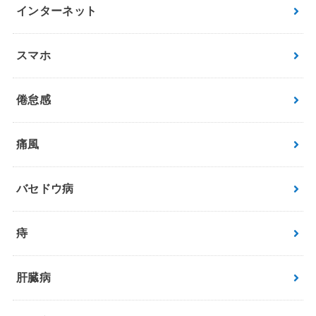
インターネット
スマホ
倦怠感
痛風
バセドウ病
痔
肝臓病