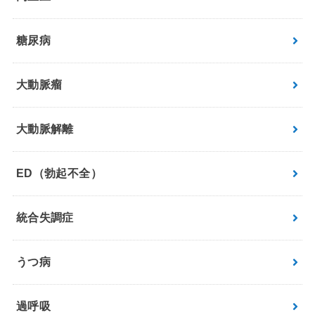
糖尿病
大動脈瘤
大動脈解離
ED（勃起不全）
統合失調症
うつ病
過呼吸