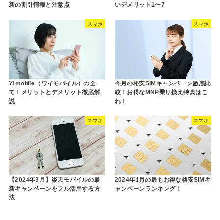
新の割引情報と注意点
いデメリット1〜7
スマホ
スマホ
Y!mobile（ワイモバイル）の全
今月の格安SIMキャンペーン徹底比
て！メリットとデメリット徹底解
較！お得なMNP乗り換え特典はこ
説
れ！
スマホ
スマホ
【2024年3月】楽天モバイルの最
2024年1月の最もお得な格安SIMキ
新キャンペーンをフル活用する方
ャンペーンランキング！
法