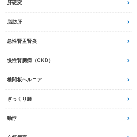
肝硬変
脂肪肝
急性腎盂腎炎
慢性腎臓病（CKD）
椎間板ヘルニア
ぎっくり腰
動悸