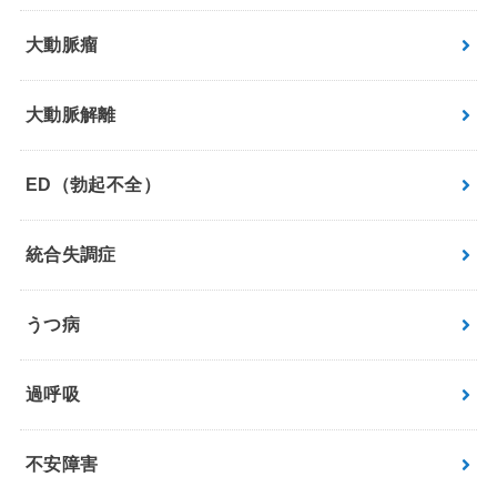
大動脈瘤
大動脈解離
ED（勃起不全）
統合失調症
うつ病
過呼吸
不安障害