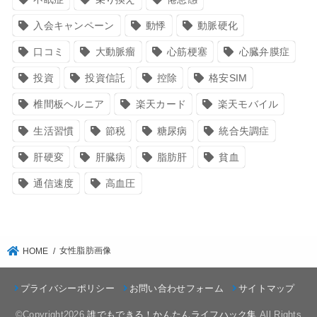
入会キャンペーン
動悸
動脈硬化
口コミ
大動脈瘤
心筋梗塞
心臓弁膜症
投資
投資信託
控除
格安SIM
椎間板ヘルニア
楽天カード
楽天モバイル
生活習慣
節税
糖尿病
統合失調症
肝硬変
肝臓病
脂肪肝
貧血
通信速度
高血圧
女性脂肪画像
HOME
プライバシーポリシー
お問い合わせフォーム
サイトマップ
©Copyright2026
誰でもできる！かんたんライフハック集
.All Rights