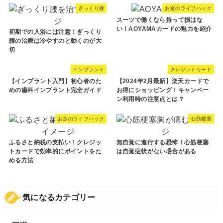
ぎっくり腰
お金のライフハック
スーツで働くなら持って損はな
い！AOYAMAカードの魅力を紹介
初期での入浴には注意！ぎっくり
腰の治療は冷やすのと動くのが大
切
インプラント
クレジットカード
【インプラント入門】初心者のた
【2024年2月最新】楽天カードで
めの歯科インプラント完全ガイド
お得にショッピング！キャンペー
ン利用時の注意点とは？
お金のライフハック
心筋梗塞
ふるさと納税の支払い！クレジッ
無自覚に進行する恐怖！心筋梗塞
トカードで効率的にポイントをた
は自覚症状がない場合がある
める方法
気になるカテゴリー