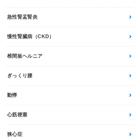
急性腎盂腎炎
慢性腎臓病（CKD）
椎間板ヘルニア
ぎっくり腰
動悸
心筋梗塞
狭心症