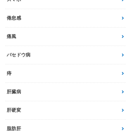
倦怠感
痛風
バセドウ病
痔
肝臓病
肝硬変
脂肪肝