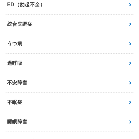
ED（勃起不全）
統合失調症
うつ病
過呼吸
不安障害
不眠症
睡眠障害