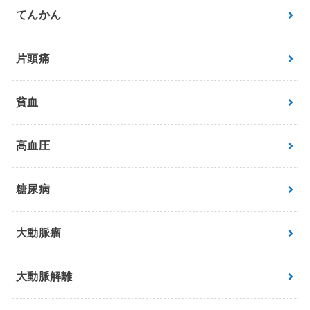
てんかん
片頭痛
貧血
高血圧
糖尿病
大動脈瘤
大動脈解離