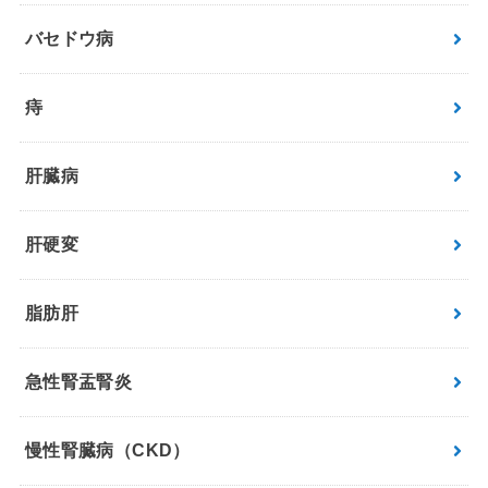
バセドウ病
痔
肝臓病
肝硬変
脂肪肝
急性腎盂腎炎
慢性腎臓病（CKD）