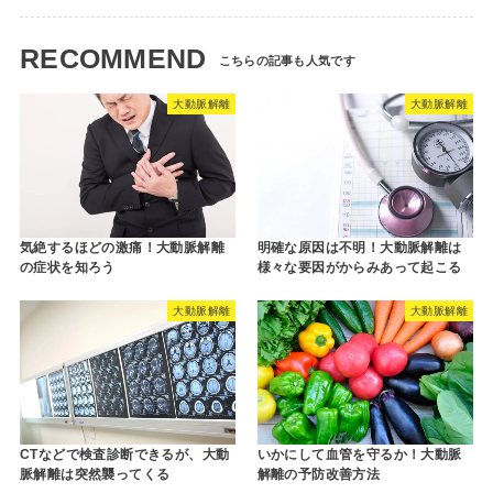
RECOMMEND
大動脈解離
大動脈解離
気絶するほどの激痛！大動脈解離
明確な原因は不明！大動脈解離は
の症状を知ろう
様々な要因がからみあって起こる
大動脈解離
大動脈解離
CTなどで検査診断できるが、大動
いかにして血管を守るか！大動脈
脈解離は突然襲ってくる
解離の予防改善方法