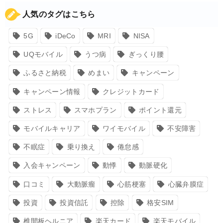
人気のタグはこちら
5G
iDeCo
MRI
NISA
UQモバイル
うつ病
ぎっくり腰
ふるさと納税
めまい
キャンペーン
キャンペーン情報
クレジットカード
ストレス
スマホプラン
ポイント還元
モバイルキャリア
ワイモバイル
不安障害
不眠症
乗り換え
倦怠感
入会キャンペーン
動悸
動脈硬化
口コミ
大動脈瘤
心筋梗塞
心臓弁膜症
投資
投資信託
控除
格安SIM
椎間板ヘルニア
楽天カード
楽天モバイル