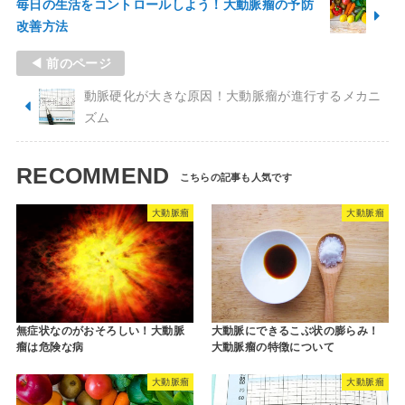
毎日の生活をコントロールしよう！大動脈瘤の予防
改善方法
◀ 前のページ
動脈硬化が大きな原因！大動脈瘤が進行するメカニ
ズム
RECOMMEND
大動脈瘤
大動脈瘤
無症状なのがおそろしい！大動脈
大動脈にできるこぶ状の膨らみ！
瘤は危険な病
大動脈瘤の特徴について
大動脈瘤
大動脈瘤