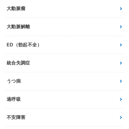
大動脈瘤
大動脈解離
ED（勃起不全）
統合失調症
うつ病
過呼吸
不安障害