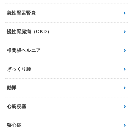
急性腎盂腎炎
慢性腎臓病（CKD）
椎間板ヘルニア
ぎっくり腰
動悸
心筋梗塞
狭心症