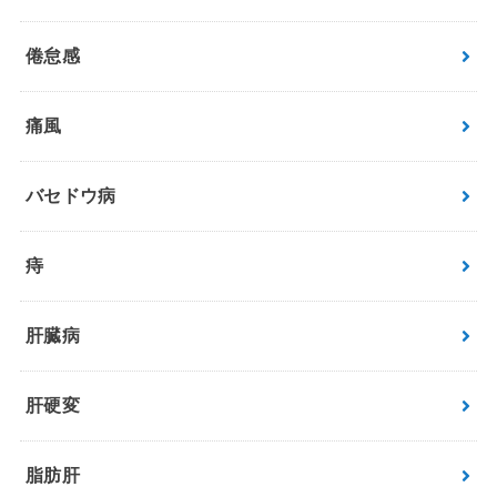
倦怠感
痛風
バセドウ病
痔
肝臓病
肝硬変
脂肪肝