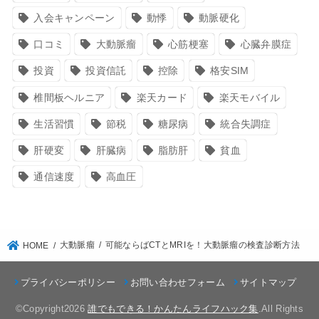
入会キャンペーン
動悸
動脈硬化
口コミ
大動脈瘤
心筋梗塞
心臓弁膜症
投資
投資信託
控除
格安SIM
椎間板ヘルニア
楽天カード
楽天モバイル
生活習慣
節税
糖尿病
統合失調症
肝硬変
肝臓病
脂肪肝
貧血
通信速度
高血圧
大動脈瘤
可能ならばCTとMRIを！大動脈瘤の検査診断方法
HOME
プライバシーポリシー
お問い合わせフォーム
サイトマップ
©Copyright2026
誰でもできる！かんたんライフハック集
.All Rights