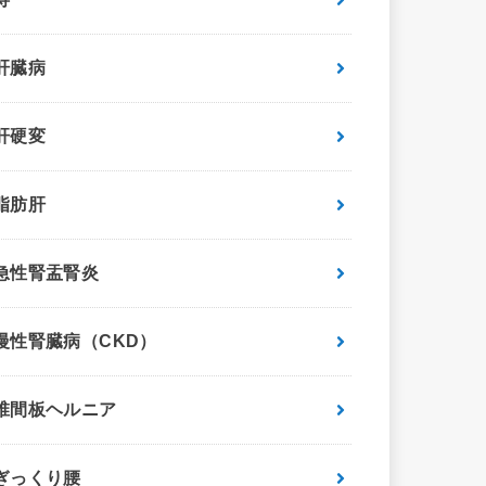
肝臓病
肝硬変
脂肪肝
急性腎盂腎炎
慢性腎臓病（CKD）
椎間板ヘルニア
ぎっくり腰