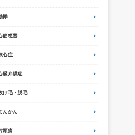
動悸
心筋梗塞
狭心症
心臓弁膜症
抜け毛・脱毛
てんかん
片頭痛