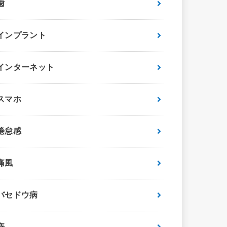
歯
インプラント
インターネット
スマホ
倦怠感
痛風
バセドウ病
痔