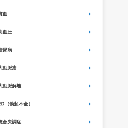
貧血
高血圧
糖尿病
大動脈瘤
大動脈解離
ED（勃起不全）
統合失調症