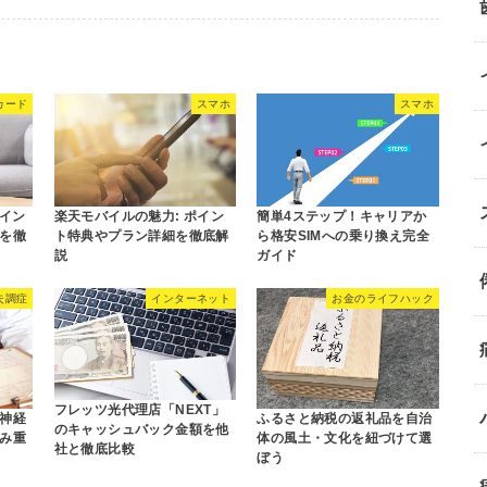
カード
スマホ
スマホ
ポイン
楽天モバイルの魅力: ポイン
簡単4ステップ！キャリアか
を徹
ト特典やプラン詳細を徹底解
ら格安SIMへの乗り換え完全
説
ガイド
失調症
インターネット
お金のライフハック
フレッツ光代理店「NEXT」
神経
ふるさと納税の返礼品を自治
のキャッシュバック金額を他
み重
体の風土・文化を紐づけて選
社と徹底比較
ぼう