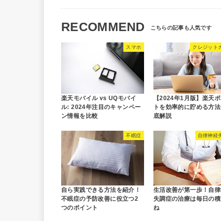
RECOMMEND
スマホ
クレジット
楽天モバイル vs UQモバイ
【2024年1月版】楽天
ル: 2024年注目のキャンペー
トを効率的に貯める方法
ン情報を比較
底解説
不眠症
自律神経
自ら実践できる方法を紹介！
生活改善が第一歩！自律
不眠症の予防改善に役立つ2
失調症の治療は毎日の積
つのポイント
ね