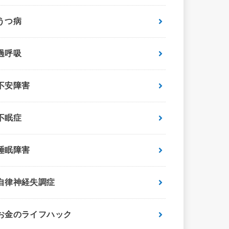
うつ病
過呼吸
不安障害
不眠症
睡眠障害
自律神経失調症
お金のライフハック