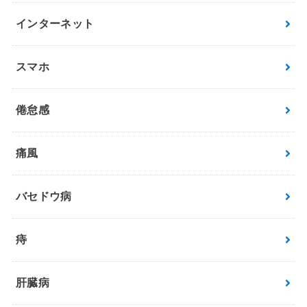
インターネット
スマホ
倦怠感
痛風
バセドウ病
痔
肝臓病