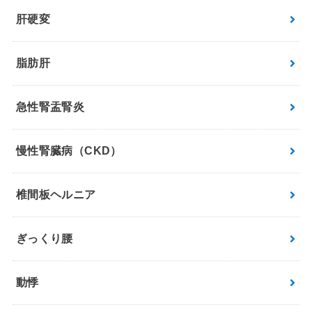
肝硬変
脂肪肝
急性腎盂腎炎
慢性腎臓病（CKD）
椎間板ヘルニア
ぎっくり腰
動悸