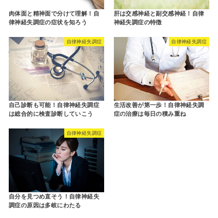
肉体面と精神面で分けて理解！自
肝は交感神経と副交感神経！自律
律神経失調症の症状を知ろう
神経失調症の特徴
自律神経失調症
自律神経失調症
自己診断も可能！自律神経失調症
生活改善が第一歩！自律神経失調
は総合的に検査診断していこう
症の治療は毎日の積み重ね
自律神経失調症
自分を見つめ直そう！自律神経失
調症の原因は多岐にわたる