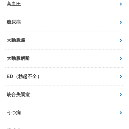
高血圧
糖尿病
大動脈瘤
大動脈解離
ED（勃起不全）
統合失調症
うつ病