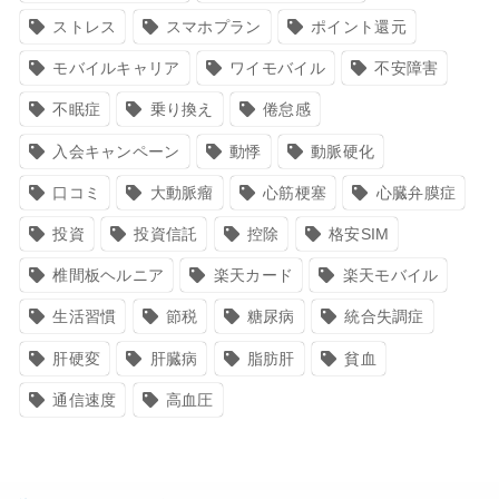
ストレス
スマホプラン
ポイント還元
モバイルキャリア
ワイモバイル
不安障害
不眠症
乗り換え
倦怠感
入会キャンペーン
動悸
動脈硬化
口コミ
大動脈瘤
心筋梗塞
心臓弁膜症
投資
投資信託
控除
格安SIM
椎間板ヘルニア
楽天カード
楽天モバイル
生活習慣
節税
糖尿病
統合失調症
肝硬変
肝臓病
脂肪肝
貧血
通信速度
高血圧