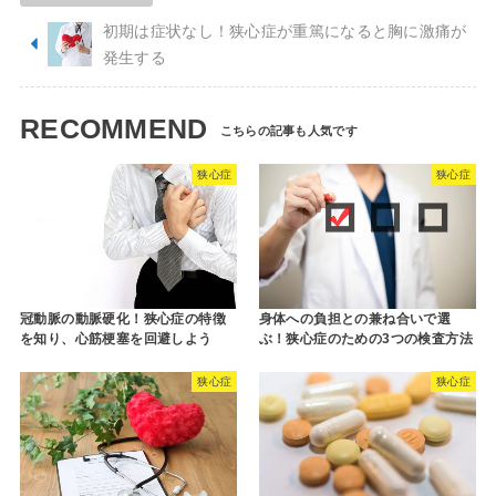
初期は症状なし！狭心症が重篤になると胸に激痛が
発生する
RECOMMEND
狭心症
狭心症
冠動脈の動脈硬化！狭心症の特徴
身体への負担との兼ね合いで選
を知り、心筋梗塞を回避しよう
ぶ！狭心症のための3つの検査方法
狭心症
狭心症