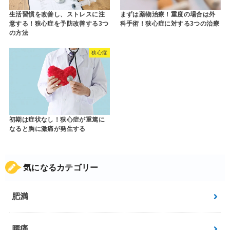
生活習慣を改善し、ストレスに注
まずは薬物治療！重度の場合は外
意する！狭心症を予防改善する3つ
科手術！狭心症に対する3つの治療
の方法
狭心症
初期は症状なし！狭心症が重篤に
なると胸に激痛が発生する
気になるカテゴリー
肥満
腰痛