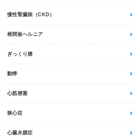
慢性腎臓病（CKD）
椎間板ヘルニア
ぎっくり腰
動悸
心筋梗塞
狭心症
心臓弁膜症