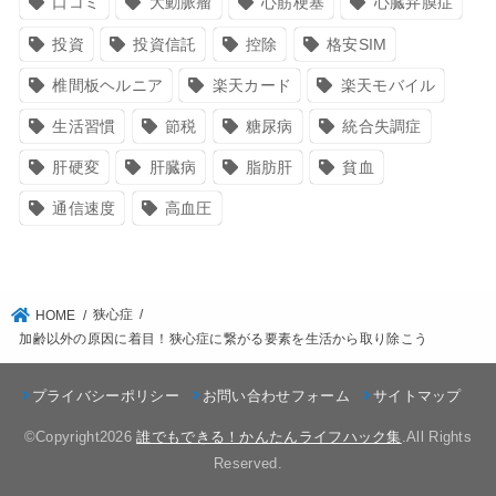
口コミ
大動脈瘤
心筋梗塞
心臓弁膜症
投資
投資信託
控除
格安SIM
椎間板ヘルニア
楽天カード
楽天モバイル
生活習慣
節税
糖尿病
統合失調症
肝硬変
肝臓病
脂肪肝
貧血
通信速度
高血圧
狭心症
HOME
加齢以外の原因に着目！狭心症に繋がる要素を生活から取り除こう
プライバシーポリシー
お問い合わせフォーム
サイトマップ
©Copyright2026
誰でもできる！かんたんライフハック集
.All Rights
Reserved.