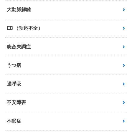
大動脈解離
ED（勃起不全）
統合失調症
うつ病
過呼吸
不安障害
不眠症