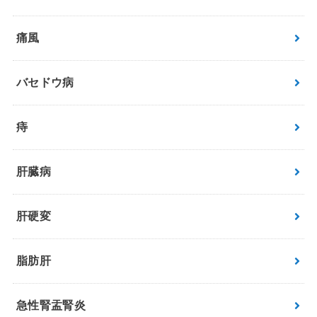
痛風
バセドウ病
痔
肝臓病
肝硬変
脂肪肝
急性腎盂腎炎