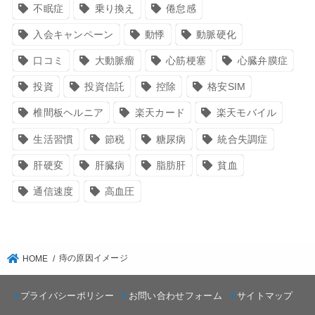
不眠症
乗り換え
倦怠感
入会キャンペーン
動悸
動脈硬化
口コミ
大動脈瘤
心筋梗塞
心臓弁膜症
投資
投資信託
控除
格安SIM
椎間板ヘルニア
楽天カード
楽天モバイル
生活習慣
節税
糖尿病
統合失調症
肝硬変
肝臓病
脂肪肝
貧血
通信速度
高血圧
痔の原因イメージ
HOME
プライバシーポリシー
お問い合わせフォーム
サイトマップ