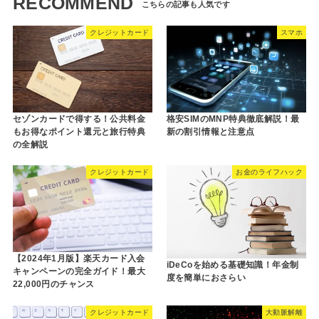
RECOMMEND
クレジットカード
スマホ
セゾンカードで得する！公共料金
格安SIMのMNP特典徹底解説！最
もお得なポイント還元と旅行特典
新の割引情報と注意点
の全解説
クレジットカード
お金のライフハック
【2024年1月版】楽天カード入会
iDeCoを始める基礎知識！年金制
キャンペーンの完全ガイド！最大
度を簡単におさらい
22,000円のチャンス
クレジットカード
大動脈解離