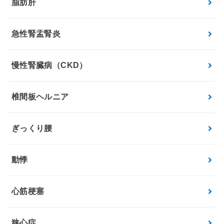
脂肪肝
急性腎盂腎炎
慢性腎臓病（CKD）
椎間板ヘルニア
ぎっくり腰
動悸
心筋梗塞
狭心症