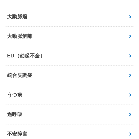
大動脈瘤
大動脈解離
ED（勃起不全）
統合失調症
うつ病
過呼吸
不安障害