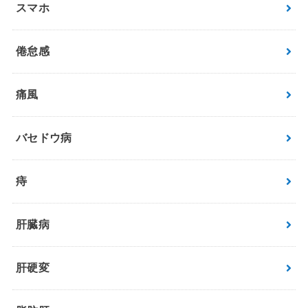
スマホ
倦怠感
痛風
バセドウ病
痔
肝臓病
肝硬変