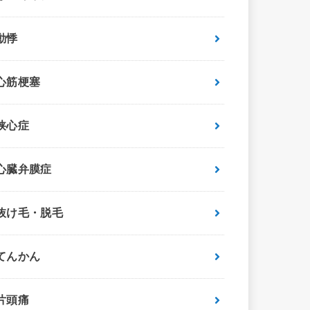
動悸
心筋梗塞
狭心症
心臓弁膜症
抜け毛・脱毛
てんかん
片頭痛