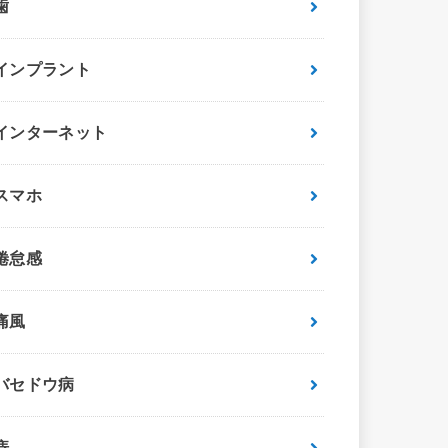
歯
インプラント
インターネット
スマホ
倦怠感
痛風
バセドウ病
痔