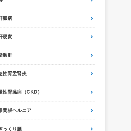
肝臓病
肝硬変
脂肪肝
急性腎盂腎炎
慢性腎臓病（CKD）
椎間板ヘルニア
ぎっくり腰