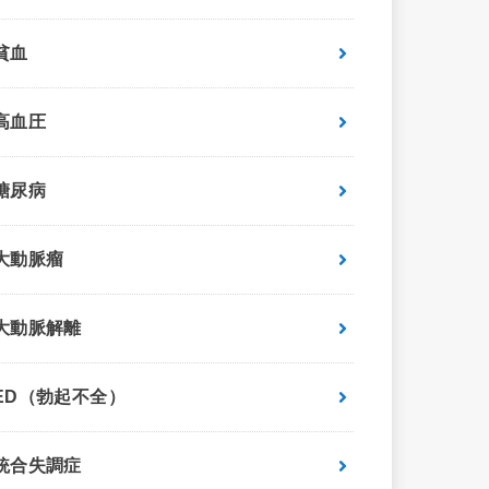
貧血
高血圧
糖尿病
大動脈瘤
大動脈解離
ED（勃起不全）
統合失調症