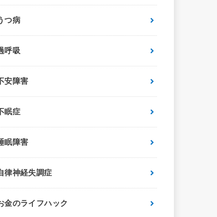
うつ病
過呼吸
不安障害
不眠症
睡眠障害
自律神経失調症
お金のライフハック