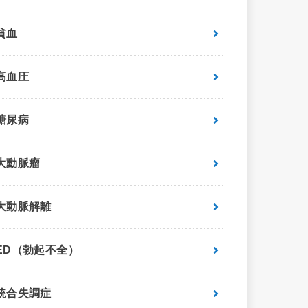
貧血
高血圧
糖尿病
大動脈瘤
大動脈解離
ED（勃起不全）
統合失調症