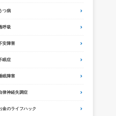
うつ病
過呼吸
不安障害
不眠症
睡眠障害
自律神経失調症
お金のライフハック