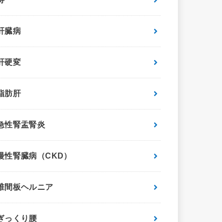
肝臓病
肝硬変
脂肪肝
急性腎盂腎炎
慢性腎臓病（CKD）
椎間板ヘルニア
ぎっくり腰