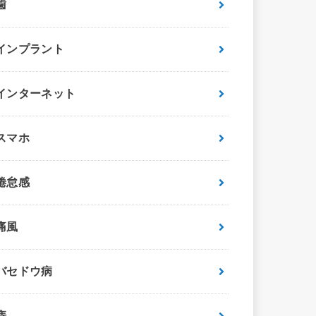
歯
インプラント
インターネット
スマホ
倦怠感
痛風
バセドウ病
痔