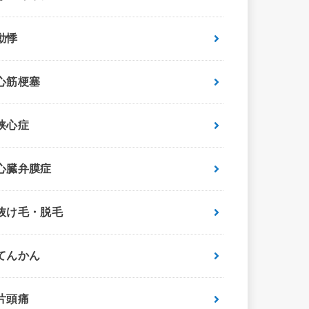
動悸
心筋梗塞
狭心症
心臓弁膜症
抜け毛・脱毛
てんかん
片頭痛