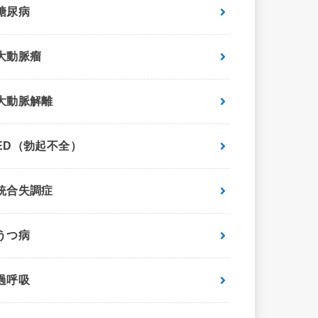
糖尿病
大動脈瘤
大動脈解離
ED（勃起不全）
統合失調症
うつ病
過呼吸