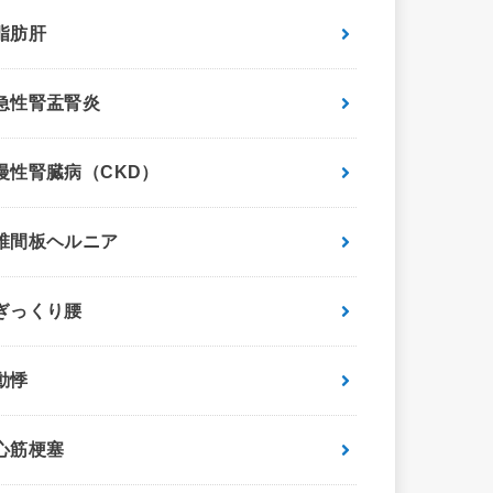
脂肪肝
急性腎盂腎炎
慢性腎臓病（CKD）
椎間板ヘルニア
ぎっくり腰
動悸
心筋梗塞