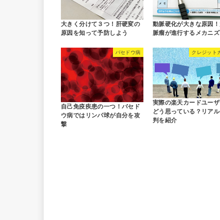
大きく分けて３つ！肝硬変の
動脈硬化が大きな原因！
原因を知って予防しよう
脈瘤が進行するメカニズ
バセドウ病
クレジット
実際の楽天カードユーザ
自己免疫疾患の一つ！バセド
どう思っている？リアル
ウ病ではリンパ球が自分を攻
判を紹介
撃