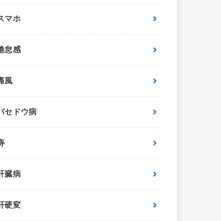
スマホ
倦怠感
痛風
バセドウ病
痔
肝臓病
肝硬変