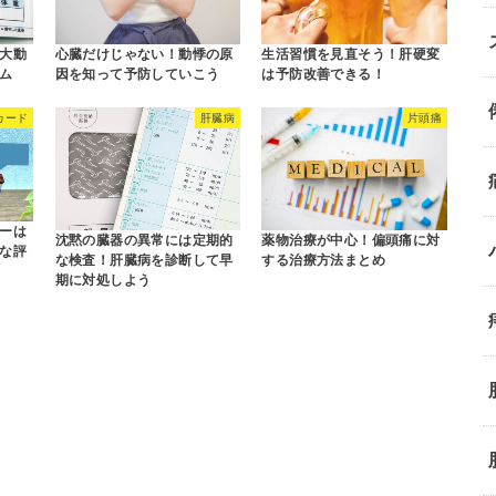
大動
心臓だけじゃない！動悸の原
生活習慣を見直そう！肝硬変
ム
因を知って予防していこう
は予防改善できる！
カード
肝臓病
片頭痛
ーは
沈黙の臓器の異常には定期的
薬物治療が中心！偏頭痛に対
な評
な検査！肝臓病を診断して早
する治療方法まとめ
期に対処しよう