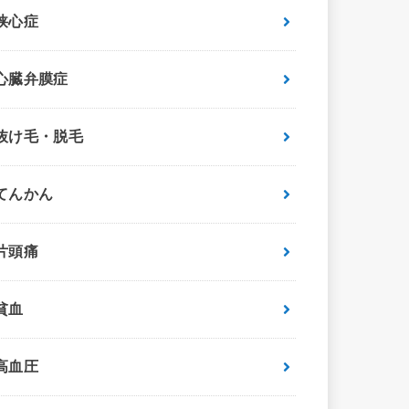
狭心症
心臓弁膜症
抜け毛・脱毛
てんかん
片頭痛
貧血
高血圧