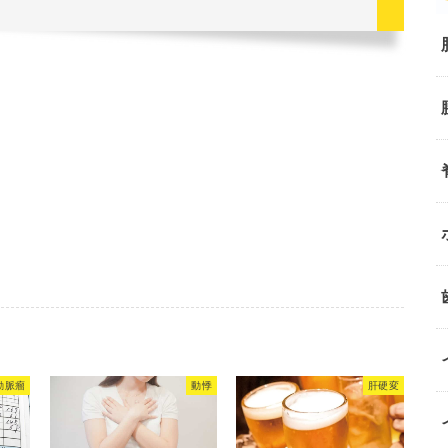
動脈瘤
動悸
肝硬変