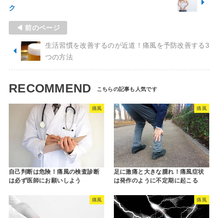
ク
◀ 前のページ
生活習慣を改善するのが近道！痛風を予防改善する3
つの方法
RECOMMEND
痛風
痛風
自己判断は危険！痛風の検査診断
足に激痛と大きな腫れ！痛風症状
は必ず医師にお願いしよう
は発作のように不定期に起こる
痛風
痛風