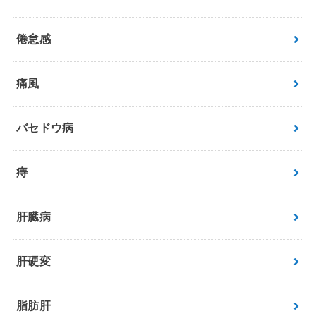
倦怠感
痛風
バセドウ病
痔
肝臓病
肝硬変
脂肪肝