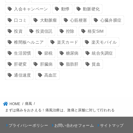
入会キャンペーン
動悸
動脈硬化
口コミ
大動脈瘤
心筋梗塞
心臓弁膜症
投資
投資信託
控除
格安SIM
椎間板ヘルニア
楽天カード
楽天モバイル
生活習慣
節税
糖尿病
統合失調症
肝硬変
肝臓病
脂肪肝
貧血
通信速度
高血圧
痛風
HOME
まずは痛みをおさえる！痛風治療は、激痛と尿酸に対して行われる
プライバシーポリシー
お問い合わせフォーム
サイトマップ