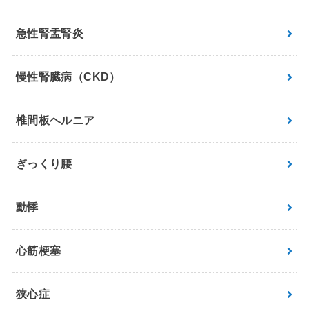
急性腎盂腎炎
慢性腎臓病（CKD）
椎間板ヘルニア
ぎっくり腰
動悸
心筋梗塞
狭心症