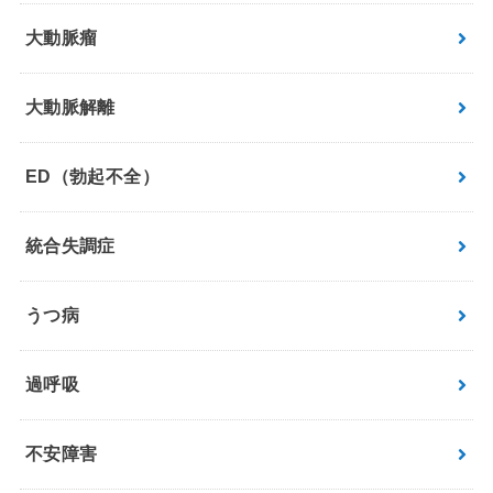
大動脈瘤
大動脈解離
ED（勃起不全）
統合失調症
うつ病
過呼吸
不安障害