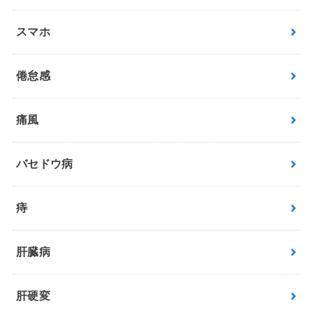
スマホ
倦怠感
痛風
バセドウ病
痔
肝臓病
肝硬変