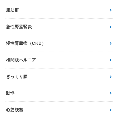
脂肪肝
急性腎盂腎炎
慢性腎臓病（CKD）
椎間板ヘルニア
ぎっくり腰
動悸
心筋梗塞