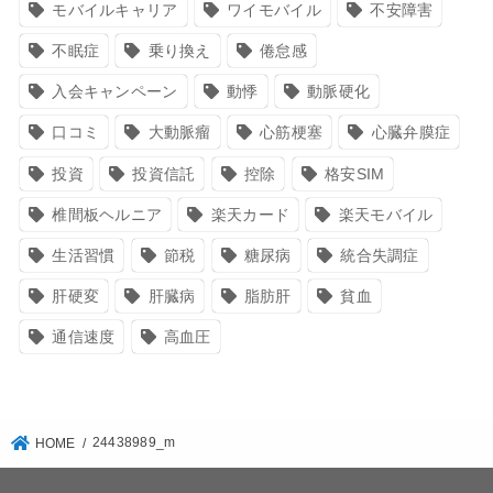
モバイルキャリア
ワイモバイル
不安障害
不眠症
乗り換え
倦怠感
入会キャンペーン
動悸
動脈硬化
口コミ
大動脈瘤
心筋梗塞
心臓弁膜症
投資
投資信託
控除
格安SIM
椎間板ヘルニア
楽天カード
楽天モバイル
生活習慣
節税
糖尿病
統合失調症
肝硬変
肝臓病
脂肪肝
貧血
通信速度
高血圧
24438989_m
HOME