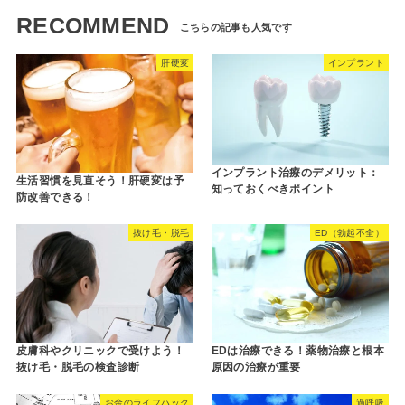
RECOMMEND
肝硬変
インプラント
インプラント治療のデメリット：
生活習慣を見直そう！肝硬変は予
知っておくべきポイント
防改善できる！
抜け毛・脱毛
ED（勃起不全）
皮膚科やクリニックで受けよう！
EDは治療できる！薬物治療と根本
抜け毛・脱毛の検査診断
原因の治療が重要
お金のライフハック
過呼吸