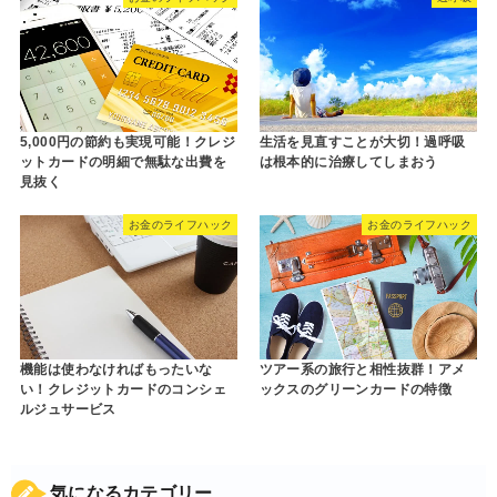
5,000円の節約も実現可能！クレジ
生活を見直すことが大切！過呼吸
ットカードの明細で無駄な出費を
は根本的に治療してしまおう
見抜く
お金のライフハック
お金のライフハック
機能は使わなければもったいな
ツアー系の旅行と相性抜群！アメ
い！クレジットカードのコンシェ
ックスのグリーンカードの特徴
ルジュサービス
気になるカテゴリー