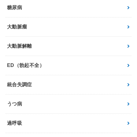
糖尿病
大動脈瘤
大動脈解離
ED（勃起不全）
統合失調症
うつ病
過呼吸